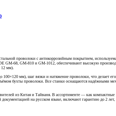
0
 стальной проволоки с антикоррозийным покрытием, используема
DE GM-68, GM-810 и GM-1012, обеспечивают высокую производи
 12 мм).
до 100×120 мм), шаг вязки и натяжение проволоки, что делает 
 объёмом бухты проволоки. Все станки оснащаются надёжными ме
ителей из Китая и Тайваня. В ассортименте — как компактные 
 документацией на русском языке, включают гарантию до 2 лет,