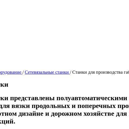
орудование
/
Сетевязальные станки
/
Станки для производства га
тки
етки представлены полуавтоматическими
ля вязки продольных и поперечных про
тном дизайне и дорожном хозяйстве для
кций.