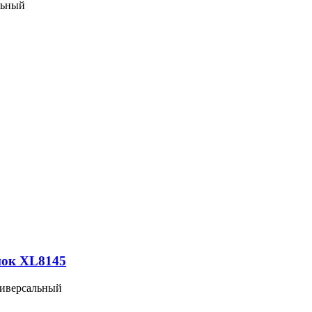
льный
нок XL8145
иверсальный