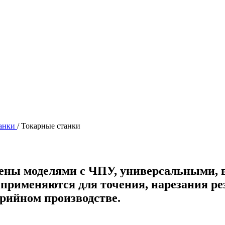
танки
/
Токарные станки
лены моделями с ЧПУ, универсальными,
рименяются для точения, нарезания рез
рийном производстве.