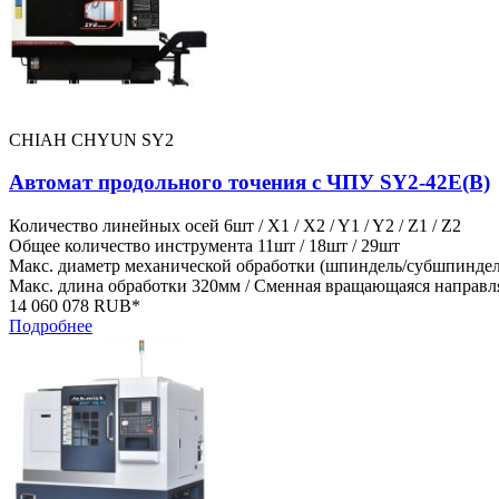
CHIAH CHYUN SY2
Автомат продольного точения с ЧПУ SY2-42E(B)
Количество линейных осей
6шт / X1 / X2 / Y1 / Y2 / Z1 / Z2
Общее количество инструмента
11шт / 18шт / 29шт
Макс. диаметр механической обработки (шпиндель/субшпиндел
Макс. длина обработки
320мм / Сменная вращающаяся направл
14 060 078 RUB*
Подробнее