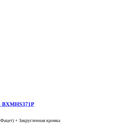
та BXMHS371P
Фацет) + Закругленная кромка