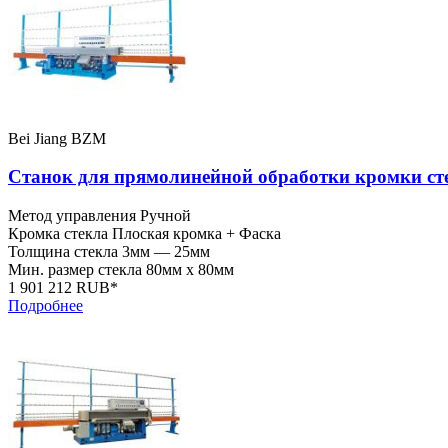
Bei Jiang BZM
Станок для прямолинейной обработки кромки с
Метод управления
Ручной
Кромка стекла
Плоская кромка + Фаска
Толщина стекла
3мм — 25мм
Мин. размер стекла
80мм x 80мм
1 901 212 RUB*
Подробнее