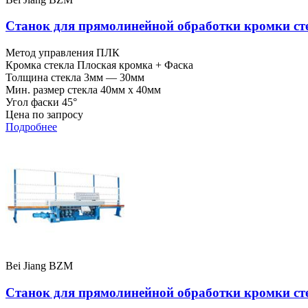
Станок для прямолинейной обработки кромки с
Метод управления
ПЛК
Кромка стекла
Плоская кромка + Фаска
Толщина стекла
3мм — 30мм
Мин. размер стекла
40мм x 40мм
Угол фаски
45°
Цена по запросу
Подробнее
Bei Jiang BZM
Станок для прямолинейной обработки кромки ст