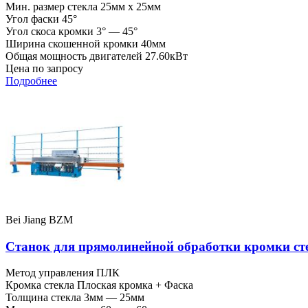
Мин. размер стекла
25мм x 25мм
Угол фаски
45°
Угол скоса кромки
3° — 45°
Ширина скошенной кромки
40мм
Общая мощность двигателей
27.60кВт
Цена по запросу
Подробнее
Bei Jiang BZM
Станок для прямолинейной обработки кромки с
Метод управления
ПЛК
Кромка стекла
Плоская кромка + Фаска
Толщина стекла
3мм — 25мм