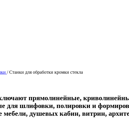
нки
/
Станки для обработки кромки стекла
включают прямолинейные, криволинейны
е для шлифовки, полировки и формирова
е мебели, душевых кабин, витрин, архит