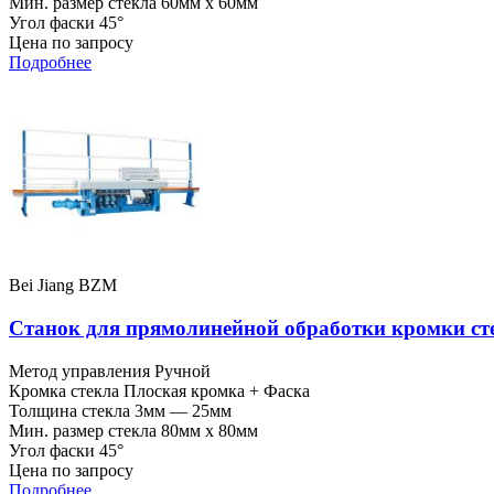
Мин. размер стекла
60мм x 60мм
Угол фаски
45°
Цена по запросу
Подробнее
Bei Jiang BZM
Станок для прямолинейной обработки кромки ст
Метод управления
Ручной
Кромка стекла
Плоская кромка + Фаска
Толщина стекла
3мм — 25мм
Мин. размер стекла
80мм x 80мм
Угол фаски
45°
Цена по запросу
Подробнее