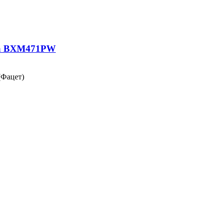
ета BXM471PW
(Фацет)