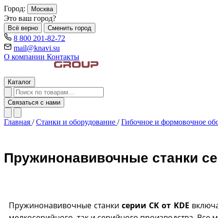
Город:
Москва
Это ваш город?
Всё верно
Сменить город
8 800 201-82-72
mail@knavi.su
О компании
Контакты
Каталог
Связаться с нами
Главная
/
Станки и оборудование
/
Гибочное и формовочное об
Пружинонавивочные станки се
Пружинонавивочные станки
серии CK от KDE
включа
мелкосерийного, так и серийного производства. Все