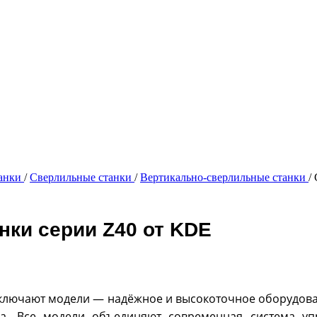
танки
/
Сверлильные станки
/
Вертикально-сверлильные станки
/
нки серии Z40 от KDE
лючают модели — надёжное и высокоточное оборудован
ва. Все модели объединяют современная система уп