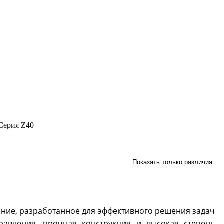
Серия Z40
Показать только различия
ие, разработанное для эффективного решения задач
равления, прочная конструкция и высокая степень