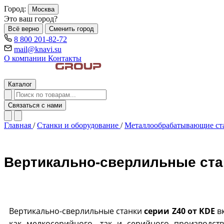
Город:
Москва
Это ваш город?
Всё верно
Сменить город
8 800 201-82-72
mail@knavi.su
О компании
Контакты
Каталог
Связаться с нами
Главная
/
Станки и оборудование
/
Металлообрабатывающие с
Вертикально-сверлильные ста
Вертикально-сверлильные станки
серии Z40 от KDE
вк
как мелкосерийного, так и серийного производст