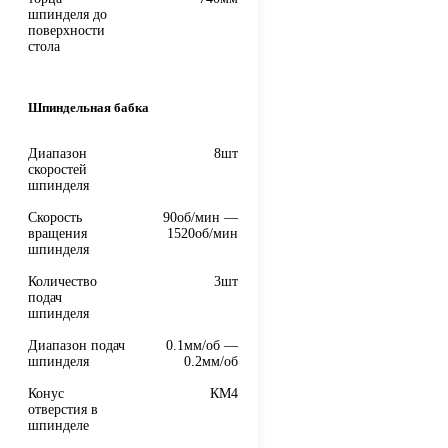
шпинделя до
поверхности
стола
Шпиндельная бабка
Диапазон
8шт
скоростей
шпинделя
Скорость
90об/мин —
вращения
1520об/мин
шпинделя
Количество
3шт
подач
шпинделя
Диапазон подач
0.1мм/об —
шпинделя
0.2мм/об
Конус
КМ4
отверстия в
шпинделе