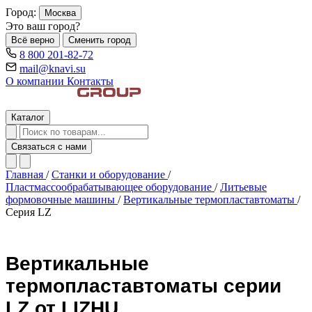
Город:
Москва
Это ваш город?
Всё верно
Сменить город
8 800 201-82-72
mail@knavi.su
О компании
Контакты
Каталог
Связаться с нами
Главная
/
Станки и оборудование
/
Пластмассообрабатывающее оборудование
/
Литьевые
формовочные машины
/
Вертикальные термопластавтоматы
/
Серия LZ
Вертикальные
термопластавтоматы серии
LZ от LIZHU