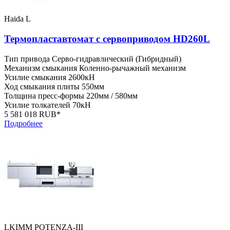
Haida L
Термопластавтомат с сервоприводом HD260L
Тип привода
Серво-гидравлический (Гибридный)
Механизм смыкания
Коленно-рычажный механизм
Усилие смыкания
2600кН
Ход смыкания плиты
550мм
Толщина пресс-формы
220мм / 580мм
Усилие толкателей
70кН
5 581 018 RUB*
Подробнее
LKIMM POTENZA-III