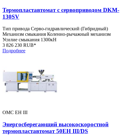
Термопластавтомат с сервоприводом DKM-
130SV
Тип привода
Серво-гидравлический (Гибридный)
Механизм смыкания
Коленно-рычажный механизм
Усилие смыкания
1300кН
3 826 230 RUB*
Подробнее
OMC EH III
Энергосберегающий высокоскоростной
термопластавтомат 50EH III/DS