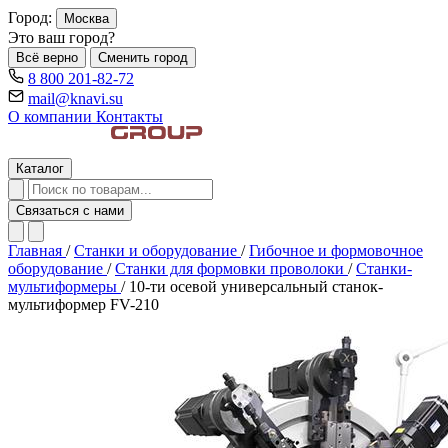
Город:
Москва
Это ваш город?
Всё верно
Сменить город
8 800 201-82-72
mail@knavi.su
О компании
Контакты
Каталог
Связаться с нами
Главная
/
Станки и оборудование
/
Гибочное и формовочное
оборудование
/
Станки для формовки проволоки
/
Станки-
мультиформеры
/
10-ти осевой универсальный станок-
мультиформер FV-210