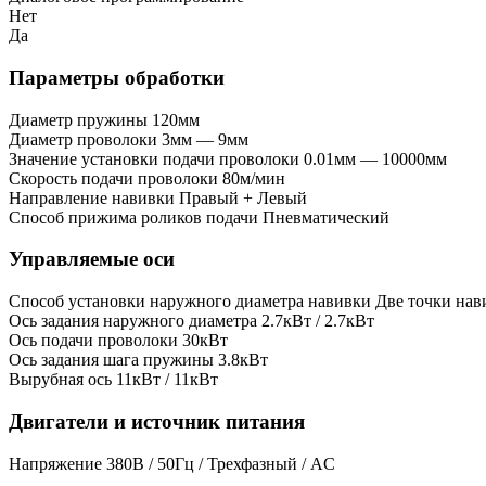
Нет
Да
Параметры обработки
Диаметр пружины
120мм
Диаметр проволоки
3мм — 9мм
Значение установки подачи проволоки
0.01мм — 10000мм
Скорость подачи проволоки
80м/мин
Направление навивки
Правый + Левый
Способ прижима роликов подачи
Пневматический
Управляемые оси
Способ установки наружного диаметра навивки
Две точки нав
Ось задания наружного диаметра
2.7кВт / 2.7кВт
Ось подачи проволоки
30кВт
Ось задания шага пружины
3.8кВт
Вырубная ось
11кВт / 11кВт
Двигатели и источник питания
Напряжение
380В / 50Гц / Трехфазный / AC