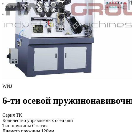
WNJ
6-ти осевой пружинонавивоч
Серия TK
Количество управляемых осей
6шт
Тип пружины
Сжатия
Диаметр пружины
120мм