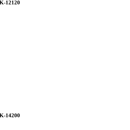
K-12120
K-14200