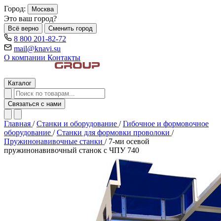
Город:
Москва
Это ваш город?
Всё верно
Сменить город
8 800 201-82-72
mail@knavi.su
О компании
Контакты
Каталог
Связаться с нами
Главная
/
Станки и оборудование
/
Гибочное и формовочное
оборудование
/
Станки для формовки проволоки
/
Пружинонавивочные станки
/
7-ми осевой
пружинонавивочный станок с ЧПУ 740