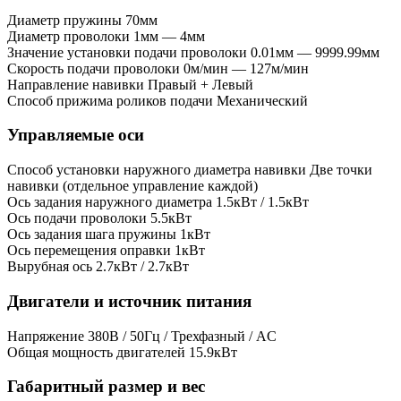
Диаметр пружины
70мм
Диаметр проволоки
1мм — 4мм
Значение установки подачи проволоки
0.01мм — 9999.99мм
Скорость подачи проволоки
0м/мин — 127м/мин
Направление навивки
Правый + Левый
Способ прижима роликов подачи
Механический
Управляемые оси
Способ установки наружного диаметра навивки
Две точки
навивки (отдельное управление каждой)
Ось задания наружного диаметра
1.5кВт / 1.5кВт
Ось подачи проволоки
5.5кВт
Ось задания шага пружины
1кВт
Ось перемещения оправки
1кВт
Вырубная ось
2.7кВт / 2.7кВт
Двигатели и источник питания
Напряжение
380В / 50Гц / Трехфазный / AC
Общая мощность двигателей
15.9кВт
Габаритный размер и вес