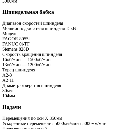
3000мм
Шпиндельная бабка
Диапазон скоростей шпинделя
Мощность двигателя шпинделя
15кВт
Модель
FAGOR 8055i
FANUC 0i-TF
Siemens 828D
Скорость вращения шпинделя
16об/мин — 1500об/мин
13об/мин — 1200об/мин
Торец шпинделя
A2-8
A2-11
Диаметр отверстия шпинделя
80мм
104мм
Подачи
Перемещения по оси X
350мм
Ускоренные перемещения
5000мм/мин / 5000мм/мин
Перемещения по оси Z