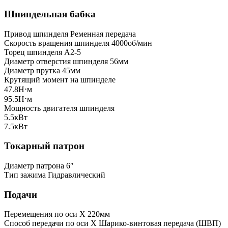
Шпиндельная бабка
Привод шпинделя
Ременная передача
Скорость вращения шпинделя
4000об/мин
Торец шпинделя
A2-5
Диаметр отверстия шпинделя
56мм
Диаметр прутка
45мм
Крутящий момент на шпинделе
47.8Н⋅м
95.5Н⋅м
Мощность двигателя шпинделя
5.5кВт
7.5кВт
Токарный патрон
Диаметр патрона
6″
Тип зажима
Гидравлический
Подачи
Перемещения по оси X
220мм
Способ передачи по оси X
Шарико-винтовая передача (ШВП)