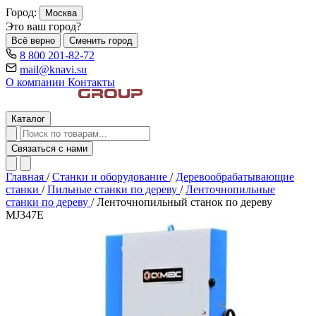
Город:
Москва
Это ваш город?
Всё верно
Сменить город
8 800 201-82-72
mail@knavi.su
О компании
Контакты
Каталог
Связаться с нами
Главная
/
Станки и оборудование
/
Деревообрабатывающие
станки
/
Пильные станки по дереву
/
Ленточнопильные
станки по дереву
/
Ленточнопильный станок по дереву
MJ347E