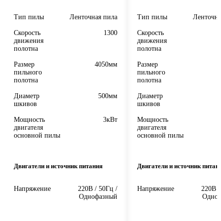
Тип пилы
Ленточная пила
Тип пилы
Ленточна
Скорость
1300
Скорость
движения
движения
полотна
полотна
Размер
4050мм
Размер
пильного
пильного
полотна
полотна
Диаметр
500мм
Диаметр
шкивов
шкивов
Мощность
3кВт
Мощность
двигателя
двигателя
основной пилы
основной пилы
Двигатели и источник питания
Двигатели и источник питан
Напряжение
220В / 50Гц /
Напряжение
220В /
Однофазный
Одно