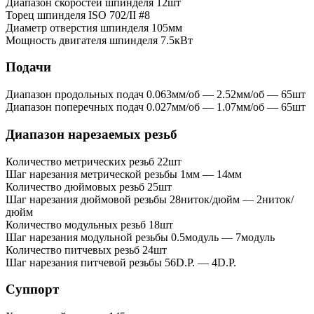
Диапазон скоростей шпинделя
12шт
Торец шпинделя
ISO 702/II #8
Диаметр отверстия шпинделя
105мм
Мощность двигателя шпинделя
7.5кВт
Подачи
Диапазон продольных подач
0.063мм/об — 2.52мм/об — 65шт
Диапазон поперечных подач
0.027мм/об — 1.07мм/об — 65шт
Диапазон нарезаемых резьб
Количество метрических резьб
22шт
Шаг нарезания метрической резьбы
1мм — 14мм
Количество дюймовых резьб
25шт
Шаг нарезания дюймовой резьбы
28ниток/дюйм — 2ниток/
дюйм
Количество модульных резьб
18шт
Шаг нарезания модульной резьбы
0.5модуль — 7модуль
Количество питчевых резьб
24шт
Шаг нарезания питчевой резьбы
56D.P. — 4D.P.
Суппорт