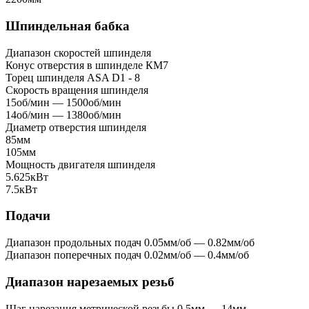
Шпиндельная бабка
Диапазон скоростей шпинделя
Конус отверстия в шпинделе
КМ7
Торец шпинделя
ASA D1 - 8
Скорость вращения шпинделя
15об/мин — 1500об/мин
14об/мин — 1380об/мин
Диаметр отверстия шпинделя
85мм
105мм
Мощность двигателя шпинделя
5.625кВт
7.5кВт
Подачи
Диапазон продольных подач
0.05мм/об — 0.82мм/об
Диапазон поперечных подач
0.02мм/об — 0.4мм/об
Диапазон нарезаемых резьб
Шаг нарезания метрической резьбы
0.5мм — 14мм