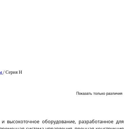
ом
/
Серия H
Показать только различия
и высокоточное оборудование, разработанное для
овременная система управления, прочная конструкция