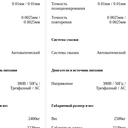
0.01мм / 0.01мм
Точность
0.01мм / 0.01мм
позиционирования
0.0025мм /
Точность
0.0025мм /
0.0025мм
повторения
0.0025мм
Система смазки
Автоматический
Система смазки
Автоматический
ик питания
Двигатели и источник питания
380В / 50Гц /
Напряжение
380В / 50Гц /
Трехфазный / AC
Трехфазный / AC
и вес
Габаритный размер и вес
2400кг
Вес
2500кг
2229мм
Габаритная длина
2229мм