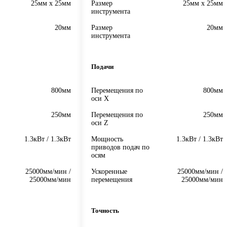
25мм х 25мм
Размер
25мм х 25мм
инструмента
20мм
Размер
20мм
инструмента
Подачи
800мм
Перемещения по
800мм
оси X
250мм
Перемещения по
250мм
оси Z
1.3кВт / 1.3кВт
Мощность
1.3кВт / 1.3кВт
приводов подач по
осям
25000мм/мин /
Ускоренные
25000мм/мин /
25000мм/мин
перемещения
25000мм/мин
Точность