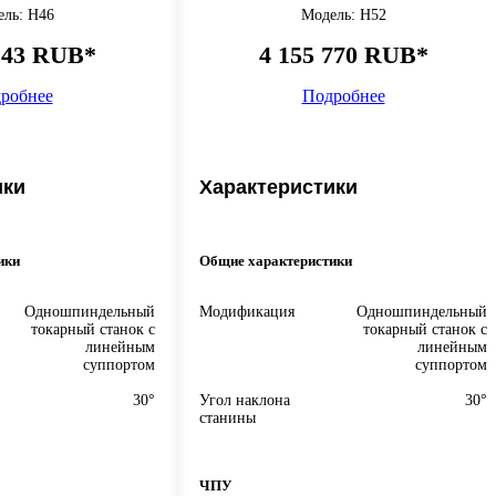
ль: H46
Модель: H52
143 RUB*
4 155 770 RUB*
робнее
Подробнее
ики
Характеристики
ики
Общие характеристики
Одношпиндельный
Модификация
Одношпиндельный
токарный станок с
токарный станок с
линейным
линейным
суппортом
суппортом
30°
Угол наклона
30°
станины
ЧПУ