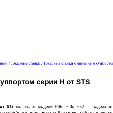
танки
/
Токарные станки
/
Токарные станки с линейным суппорт
уппортом серии H от STS
от STS
включают модели H36, H46, H52 — надёжное 
к и серийного производства. Все модели объединяют с