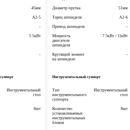
45мм
Диаметр прутка
51мм
A2-5
Торец шпинделя
A2-6
-
Привод шпинделя
-
5.5кВт
Мощность
7.5кВт / 11кВт
двигателя
шпинделя
-
Крутящий момент
-
на шпинделе
суппорт
Инструментальный суппорт
Инструментальный
Тип
Инструментальный
стол
инструментального
стол
суппорта
8шт
Количество
8шт
устанавливаемых
инструментальных
блоков