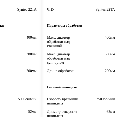
Syntec 22TA
ЧПУ
Syntec 22TA
ки
Параметры обработки
400мм
Макс. диаметр
400мм
обработки над
станиной
380мм
Макс. диаметр
380мм
обработки над
суппортом
200мм
Длина обработки
200мм
Главный шпиндель
5000об/мин
Скорость вращения
3500об/мин
шпинделя
52мм
Диаметр отверстия
62мм
шпинделя