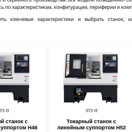
сь по характеристикам, конфигурации, периферии и ком
ить ключевые характеристики и выбрать станок, 
TS H
STS H
й станок с
Токарный станок с
уппортом H46
линейным суппортом H52