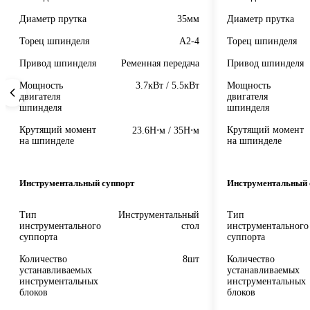
Диаметр прутка
35мм
Диаметр прутка
Торец шпинделя
A2-4
Торец шпинделя
Привод шпинделя
Ременная передача
Привод шпинделя
Мощность
3.7кВт / 5.5кВт
Мощность
двигателя
двигателя
шпинделя
шпинделя
Крутящий момент
Крутящий момент
23.6Н⋅м / 35Н⋅м
на шпинделе
на шпинделе
Инструментальный суппорт
Инструментальный 
Тип
Инструментальный
Тип
инструментального
стол
инструментального
суппорта
суппорта
Количество
8шт
Количество
устанавливаемых
устанавливаемых
инструментальных
инструментальных
блоков
блоков