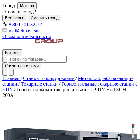
Город:
Москва
Это ваш город?
Всё верно
Сменить город
8 800 201-82-72
mail@knavi.su
О компании
Контакты
Каталог
Связаться с нами
Главная
/
Станки и оборудование
/
Металлообрабатывающие
станки
/
Токарные станки
/
Горизонтальные токарные станки с
ЧПУ
/
Горизонтальный токарный станок с ЧПУ Hi-TECH
200A