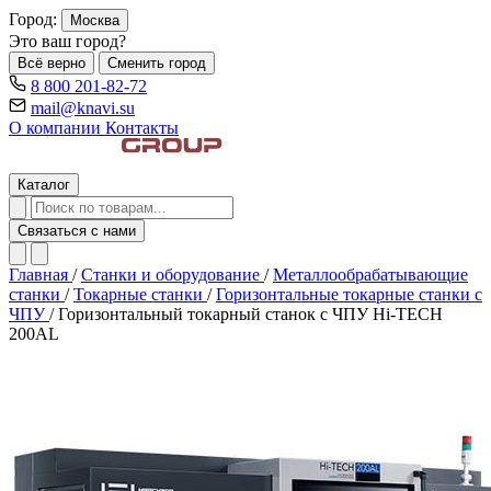
Город:
Москва
Это ваш город?
Всё верно
Сменить город
8 800 201-82-72
mail@knavi.su
О компании
Контакты
Каталог
Связаться с нами
Главная
/
Станки и оборудование
/
Металлообрабатывающие
станки
/
Токарные станки
/
Горизонтальные токарные станки с
ЧПУ
/
Горизонтальный токарный станок с ЧПУ Hi-TECH
200AL