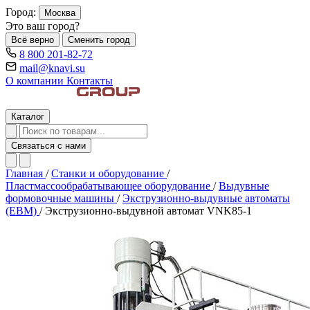
Город:
Москва
Это ваш город?
Всё верно
Сменить город
8 800 201-82-72
mail@knavi.su
О компании
Контакты
Каталог
Связаться с нами
Главная
/
Станки и оборудование
/
Пластмассообрабатывающее оборудование
/
Выдувные
формовочные машины
/
Экструзионно-выдувные автоматы
(EBM)
/
Экструзионно-выдувной автомат VNK85-1