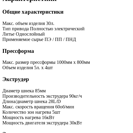
Общие характеристики
Макс. объем изделия
30л.
Тип привода
Полностью электрический
Литье
Однослойный
Применяемое сырье
ПЭ / ПП / ПНД
Прессформа
Макс. размер прессформы
1000мм x 800мм
Объем изделия
5л. x 4шт
Экструдер
Диаметр шнека
85мм
Производительность экструдера
90кг/ч
Длина/диаметр шнека
28L/D
Макс. скорость вращения
60об/мин
Количество зон нагрева
5шт
Мощность нагрева
16кВт
Мощность двигателя экструдера
30кВт