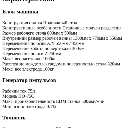
Блок машины
Конструкция станка
Подвижный стол
Конструктивные особенности
Станочные модули разделены
Размер рабочего стола
800мм x 500мм
Внутренний размер рабочей ванны
1300мм x 770мм x 550мм
Перемещения по осям X/Y
550мм / 450мм
Перемещение хобота по вертикали
300мм
Перемещения по оси Z
250мм
Макс. вес заготовки
1000кг
Расстояние между электродом и поверхностью стола
820мм
Макс. вес электрода
100кг
Генератор импульсов
Рабочий ток
75А
Модель
HQ-75C
Макс. производительность EDM станка
500мм³/мин
Мин. износ электрода
0.1%
Точность