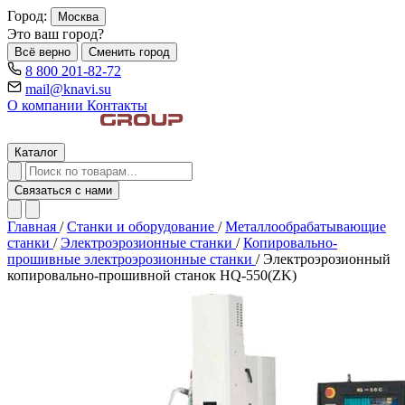
Город:
Москва
Это ваш город?
Всё верно
Сменить город
8 800 201-82-72
mail@knavi.su
О компании
Контакты
Каталог
Связаться с нами
Главная
/
Станки и оборудование
/
Металлообрабатывающие
станки
/
Электроэрозионные станки
/
Копировально-
прошивные электроэрозионные станки
/
Электроэрозионный
копировально-прошивной станок HQ-550(ZK)