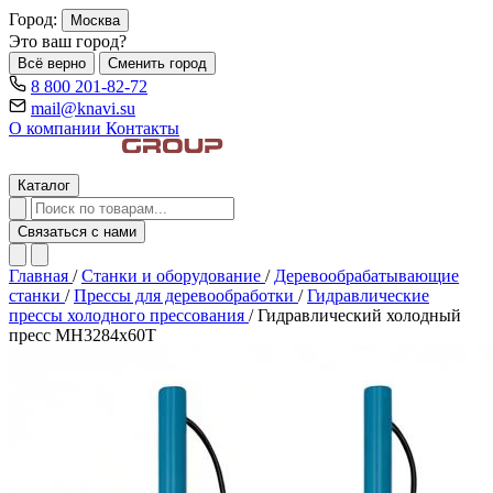
Город:
Москва
Это ваш город?
Всё верно
Сменить город
8 800 201-82-72
mail@knavi.su
О компании
Контакты
Каталог
Связаться с нами
Главная
/
Станки и оборудование
/
Деревообрабатывающие
станки
/
Прессы для деревообработки
/
Гидравлические
прессы холодного прессования
/
Гидравлический холодный
пресс MH3284x60T