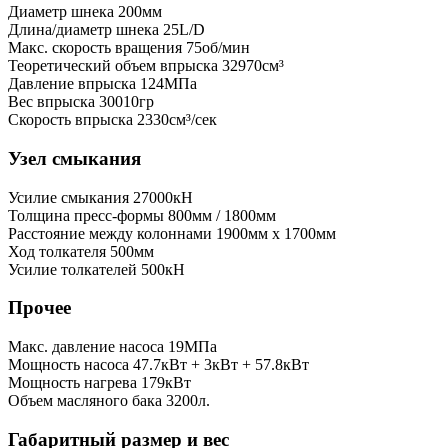
Диаметр шнека
200мм
Длина/диаметр шнека
25L/D
Макс. скорость вращения
75об/мин
Теоретический объем впрыска
32970см³
Давление впрыска
124МПа
Вес впрыска
30010гр
Скорость впрыска
2330см³/сек
Узел смыкания
Усилие смыкания
27000кН
Толщина пресс-формы
800мм / 1800мм
Расстояние между колоннами
1900мм x 1700мм
Ход толкателя
500мм
Усилие толкателей
500кН
Прочее
Макс. давление насоса
19МПа
Мощность насоса
47.7кВт + 3кВт + 57.8кВт
Мощность нагрева
179кВт
Объем масляного бака
3200л.
Габаритный размер и вес