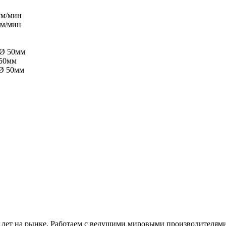
мм/мин
мм/мин
 Ø 50мм
 50мм
 Ø 50мм
 лет на рынке. Работаем с ведущими мировыми производителями