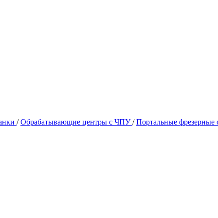
танки
/
Обрабатывающие центры c ЧПУ
/
Портальные фрезерные