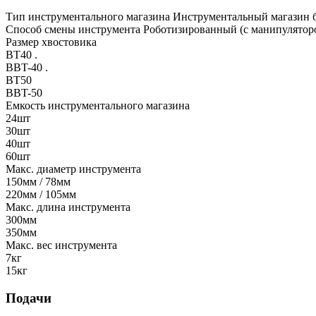
Тип инструментального магазина
Инструментальный магазин б
Способ смены инструмента
Роботизированный (с манипулятор
Размер хвостовика
BT40 .
BBT-40 .
BT50
BBT-50
Емкость инструментального магазина
24шт
30шт
40шт
60шт
Макс. диаметр инструмента
150мм / 78мм
220мм / 105мм
Макс. длина инструмента
300мм
350мм
Макс. вес инструмента
7кг
15кг
Подачи