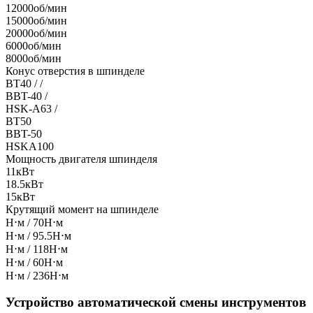
12000об/мин
15000об/мин
20000об/мин
6000об/мин
8000об/мин
Конус отверстия в шпинделе
BT40 / /
BBT-40 /
HSK-A63 /
BT50
BBT-50
HSKA100
Мощность двигателя шпинделя
11кВт
18.5кВт
15кВт
Крутящий момент на шпинделе
Н⋅м / 70Н⋅м
Н⋅м / 95.5Н⋅м
Н⋅м / 118Н⋅м
Н⋅м / 60Н⋅м
Н⋅м / 236Н⋅м
Устройство автоматической смены инструментов