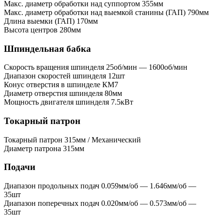
Макс. диаметр обработки над суппортом
355мм
Макс. диаметр обработки над выемкой станины (ГАП)
790мм
Длина выемки (ГАП)
170мм
Высота центров
280мм
Шпиндельная бабка
Скорость вращения шпинделя
25об/мин — 1600об/мин
Диапазон скоростей шпинделя
12шт
Конус отверстия в шпинделе
КМ7
Диаметр отверстия шпинделя
80мм
Мощность двигателя шпинделя
7.5кВт
Токарный патрон
Токарный патрон
315мм / Механический
Диаметр патрона
315мм
Подачи
Диапазон продольных подач
0.059мм/об — 1.646мм/об —
35шт
Диапазон поперечных подач
0.020мм/об — 0.573мм/об —
35шт