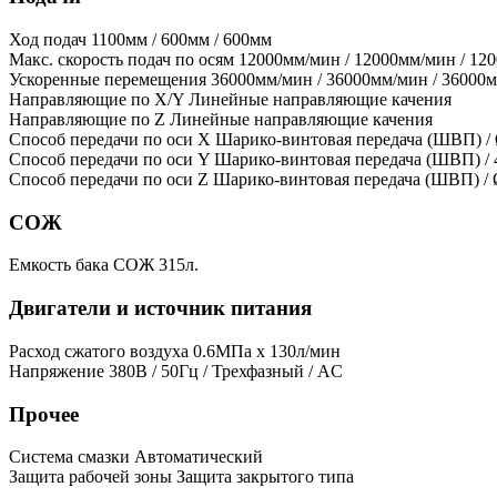
Ход подач
1100мм / 600мм / 600мм
Макс. скорость подач по осям
12000мм/мин / 12000мм/мин / 12
Ускоренные перемещения
36000мм/мин / 36000мм/мин / 36000
Направляющие по X/Y
Линейные направляющие качения
Направляющие по Z
Линейные направляющие качения
Способ передачи по оси X
Шарико-винтовая передача (ШВП) /
Способ передачи по оси Y
Шарико-винтовая передача (ШВП) /
Способ передачи по оси Z
Шарико-винтовая передача (ШВП) /
СОЖ
Емкость бака СОЖ
315л.
Двигатели и источник питания
Расход сжатого воздуха
0.6МПа х 130л/мин
Напряжение
380В / 50Гц / Трехфазный / AC
Прочее
Система смазки
Автоматический
Защита рабочей зоны
Защита закрытого типа