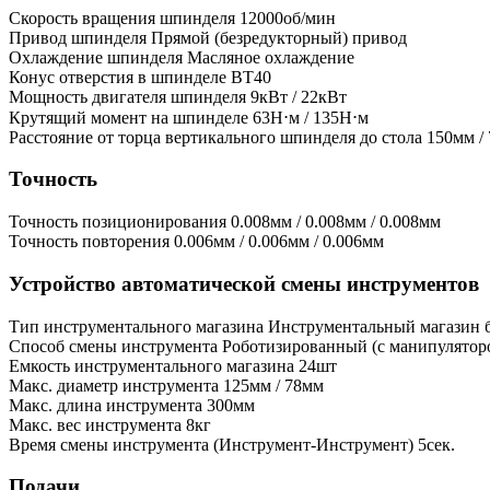
Скорость вращения шпинделя
12000об/мин
Привод шпинделя
Прямой (безредукторный) привод
Охлаждение шпинделя
Масляное охлаждение
Конус отверстия в шпинделе
BT40
Мощность двигателя шпинделя
9кВт / 22кВт
Крутящий момент на шпинделе
63Н⋅м / 135Н⋅м
Расстояние от торца вертикального шпинделя до стола
150мм /
Точность
Точность позиционирования
0.008мм / 0.008мм / 0.008мм
Точность повторения
0.006мм / 0.006мм / 0.006мм
Устройство автоматической смены инструментов
Тип инструментального магазина
Инструментальный магазин б
Способ смены инструмента
Роботизированный (с манипулятор
Емкость инструментального магазина
24шт
Макс. диаметр инструмента
125мм / 78мм
Макс. длина инструмента
300мм
Макс. вес инструмента
8кг
Время смены инструмента (Инструмент-Инструмент)
5сек.
Подачи