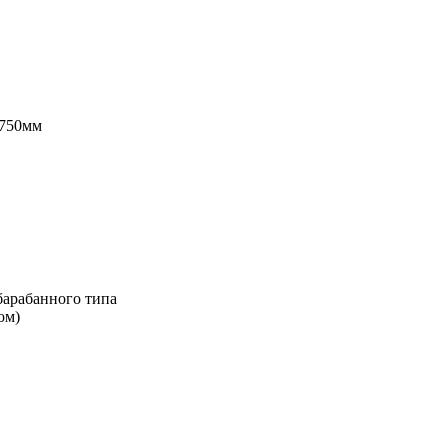
 750мм
арабанного типа
ом)