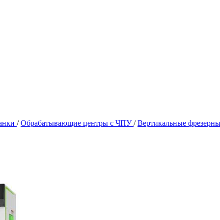
танки
/
Обрабатывающие центры c ЧПУ
/
Вертикальные фрезерн