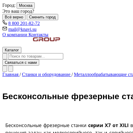
Город:
Москва
Это ваш город?
Всё верно
Сменить город
8 800 201-82-72
mail@knavi.su
О компании
Контакты
Каталог
Связаться с нами
Главная
/
Станки и оборудование
/
Металлообрабатывающие с
Бесконсольные фрезерные стан
Бесконсольные фрезерные станки
серии X7 от XILI
в
решения задач как мелкосерийного, так и серийног