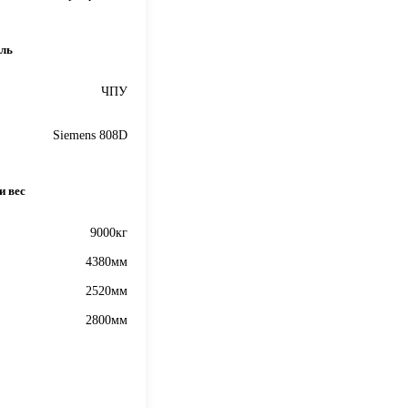
оль
ЧПУ
Siemens 808D
и вес
9000кг
4380мм
2520мм
2800мм