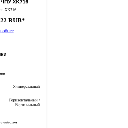
с ЧПУ XK716
ь: XK716
022 RUB*
робнее
ики
ики
Универсальный
Горизонтальный /
Вертикальный
очий стол