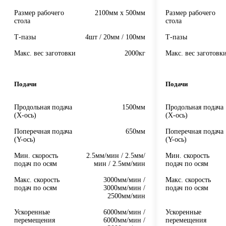
Размер рабочего
2100мм x 500мм
Размер рабочего
стола
стола
Т-пазы
4шт / 20мм / 100мм
Т-пазы
Макс. вес заготовки
2000кг
Макс. вес заготовк
Подачи
Подачи
Продольная подача
1500мм
Продольная подача
(X-ось)
(X-ось)
Поперечная подача
650мм
Поперечная подача
(Y-ось)
(Y-ось)
Мин. скорость
2.5мм/мин / 2.5мм/
Мин. скорость
подач по осям
мин / 2.5мм/мин
подач по осям
Макс. скорость
3000мм/мин /
Макс. скорость
подач по осям
3000мм/мин /
подач по осям
2500мм/мин
Ускоренные
6000мм/мин /
Ускоренные
перемещения
6000мм/мин /
перемещения