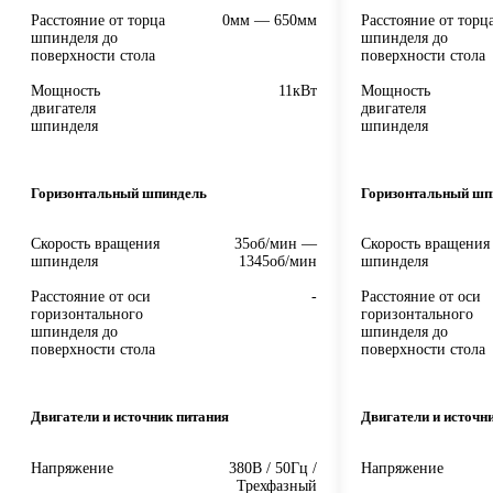
Расстояние от торца
0мм — 650мм
Расстояние от торц
шпинделя до
шпинделя до
поверхности стола
поверхности стола
Мощность
11кВт
Мощность
двигателя
двигателя
шпинделя
шпинделя
Горизонтальный шпиндель
Горизонтальный шп
Скорость вращения
35об/мин —
Скорость вращения
шпинделя
1345об/мин
шпинделя
Расстояние от оси
-
Расстояние от оси
горизонтального
горизонтального
шпинделя до
шпинделя до
поверхности стола
поверхности стола
Двигатели и источник питания
Двигатели и источн
Напряжение
380В / 50Гц /
Напряжение
Трехфазный