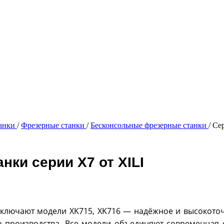
танки
/
Фрезерные станки
/
Бесконсольные фрезерные станки
/
Се
ки серии X7 от XILI
ключают модели XK715, XK716 — надёжное и высокоточ
о производства. Все модели объединяют современная 