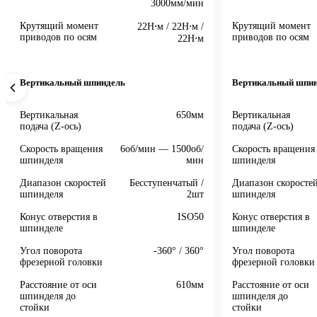
3000мм/мин
Крутящий момент
Крутящий момент
22Н⋅м / 22Н⋅м /
приводов по осям
приводов по осям
22Н⋅м
Вертикальный шпиндель
Вертикальный шпи
Вертикальная
650мм
Вертикальная
подача (Z-ось)
подача (Z-ось)
Скорость вращения
6об/мин — 1500об/
Скорость вращения
шпинделя
мин
шпинделя
Диапазон скоростей
Бесступенчатый /
Диапазон скоросте
шпинделя
2шт
шпинделя
Конус отверстия в
ISO50
Конус отверстия в
шпинделе
шпинделе
Угол поворота
-360° / 360°
Угол поворота
фрезерной головки
фрезерной головки
Расстояние от оси
610мм
Расстояние от оси
шпинделя до
шпинделя до
стойки
стойки