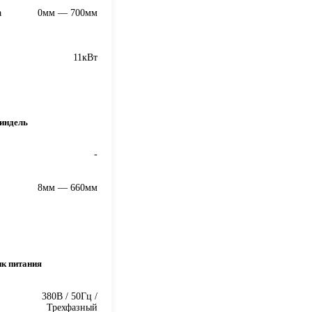
а
0мм — 700мм
11кВт
индель
-
8мм — 660мм
ик питания
380В / 50Гц /
Трехфазный