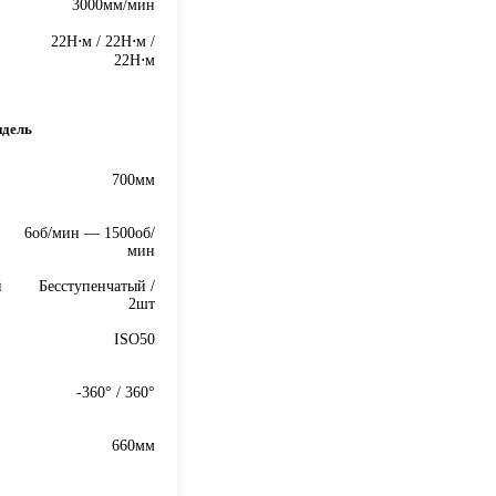
3000мм/мин
22Н⋅м / 22Н⋅м /
22Н⋅м
ндель
700мм
6об/мин — 1500об/
мин
й
Бесступенчатый /
2шт
ISO50
-360° / 360°
660мм