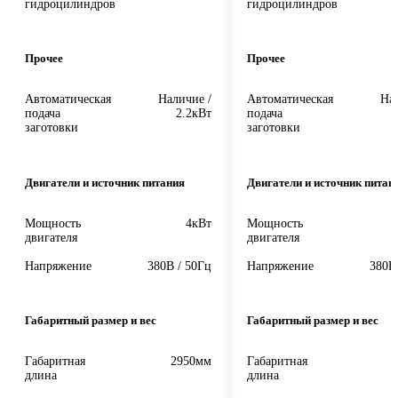
гидроцилиндров
гидроцилиндров
Прочее
Прочее
Автоматическая
Наличие /
Автоматическая
Нал
подача
2.2кВт
подача
заготовки
заготовки
Двигатели и источник питания
Двигатели и источник питан
Мощность
4кВт
Мощность
двигателя
двигателя
Напряжение
380В / 50Гц
Напряжение
380В
Габаритный размер и вес
Габаритный размер и вес
Габаритная
2950мм
Габаритная
длина
длина