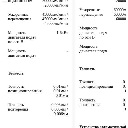
подач по осям
20000мм/мин /
20000
20000мм/мин
Ускоренные
60000мм
Ускоренные
45000мм/мин /
перемещения
60000мм
перемещения
45000мм/мин /
60000
45000мм/мин
Мощность
Мощность
1.6кВт
двигателя подач
двигателя подач
по оси B
по оси B
Мощность
Мощность
-
двигателя подач
двигателя подач
Точность
Точность
Точность
0.
Точность
0.01мм /
позиционирования
0.
позиционирования
0.01мм /
0
0.01мм
Точность
0.
Точность
0.006мм /
повторения
0.
повторения
0.006мм /
0
0.006мм
Устройство автоматической