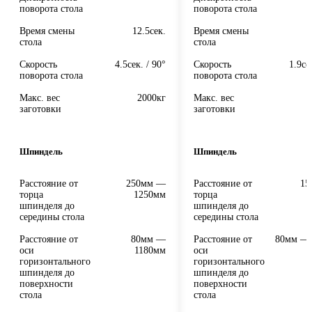
поворота стола
поворота стола
Время смены
12.5сек.
Время смены
стола
стола
Скорость
4.5сек. / 90°
Скорость
1.9се
поворота стола
поворота стола
Макс. вес
2000кг
Макс. вес
заготовки
заготовки
Шпиндель
Шпиндель
Расстояние от
250мм —
Расстояние от
15
торца
1250мм
торца
шпинделя до
шпинделя до
середины стола
середины стола
Расстояние от
80мм —
Расстояние от
80мм —
оси
1180мм
оси
горизонтального
горизонтального
шпинделя до
шпинделя до
поверхности
поверхности
стола
стола