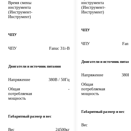
Время смены
инструмента
инструмента
(Инструмент-
(Инструмент-
Инструмент)
Инструмент)
ЧПУ
ЧПУ
ЧПУ
Fanu
ЧПУ
Fanuc 31i-B
Двигатели и источник питан
Двигатели и источник питания
Напряжение
380В
Напряжение
380В / 50Гц
Общая
Общая
-
потребляемая
потребляемая
мощность
мощность
Габаритный размер и вес
Габаритный размер и вес
Вес
Вес
24500кг