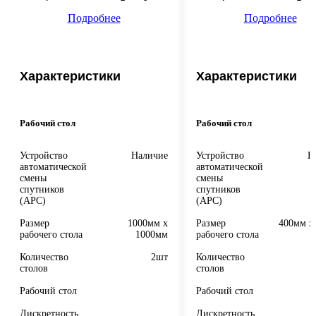
Подробнее
Подробнее
Характеристики
Характеристики
Рабочий стол
Рабочий стол
Устройство
Наличие
Устройство
Н
автоматической
автоматической
смены
смены
спутников
спутников
(APC)
(APC)
Размер
1000мм x
Размер
400мм x
рабочего стола
1000мм
рабочего стола
Количество
2шт
Количество
столов
столов
Рабочий стол
Рабочий стол
Дискретность
Дискретность