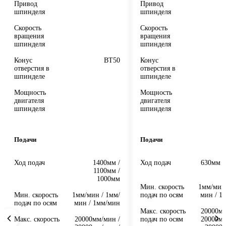
Привод
Привод
шпинделя
шпинделя
Скорость
Скорость
вращения
вращения
шпинделя
шпинделя
Конус
BT50
Конус
отверстия в
отверстия в
шпинделе
шпинделе
Мощность
Мощность
двигателя
двигателя
шпинделя
шпинделя
Подачи
Подачи
Ход подач
1400мм /
Ход подач
630мм /
1100мм /
/
1000мм
Мин. скорость
1мм/мин 
Мин. скорость
1мм/мин / 1мм/
подач по осям
мин / 1
подач по осям
мин / 1мм/мин
Макс. скорость
20000мм
Макс. скорость
20000мм/мин /
подач по осям
20000мм