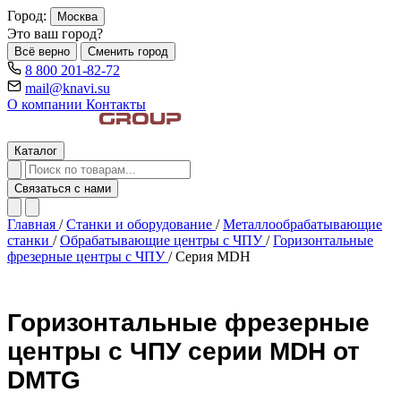
Город:
Москва
Это ваш город?
Всё верно
Сменить город
8 800 201-82-72
mail@knavi.su
О компании
Контакты
Каталог
Связаться с нами
Главная
/
Станки и оборудование
/
Металлообрабатывающие
станки
/
Обрабатывающие центры c ЧПУ
/
Горизонтальные
фрезерные центры с ЧПУ
/
Серия MDH
Горизонтальные фрезерные
центры с ЧПУ серии MDH от
DMTG