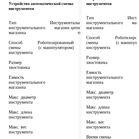
Устройство автоматической смены
инструментов
инструментов
Тип
Инстр
Тип
Инструментальный
инструментального
маг
инструментального
магазин цепного
магазина
магазина
типа
Способ
Роботизиро
Способ
Роботизированный
смены
(с манипуля
смены
(с манипулятором)
инструмента
инструмента
Размер
Размер
хвостовика
хвостовика
Емкость
Емкость
инструментального
инструментального
магазина
магазина
Макс. диаметр
Макс. диаметр
инструмента
инструмента
Макс. длина
Макс. длина
инструмента
инструмента
Макс. вес
Макс. вес
инструмента
инструмента
Время смены