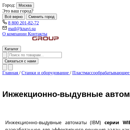
Город:
Москва
Это ваш город?
Всё верно
Сменить город
8 800 201-82-72
mail@knavi.su
О компании
Контакты
Каталог
Связаться с нами
Главная
/
Станки и оборудование
/
Пластмассообрабатывающее
Инжекционно-выдувные автомат
Инжекционно-выдувные автоматы (IBM)
серии WIB
разработанное для эффективного решения задач как