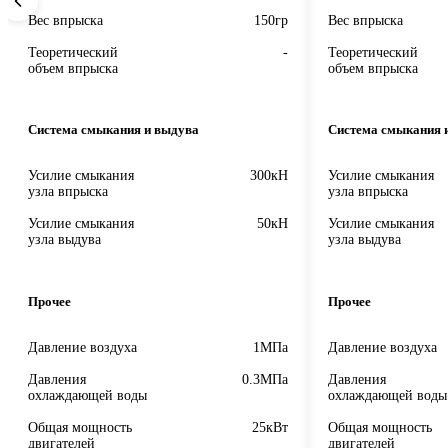
Вес впрыска
150гр
Вес впрыска
Теоретический
-
Теоретический
объем впрыска
объем впрыска
Система смыкания и выдува
Система смыкания 
Усилие смыкания
300кН
Усилие смыкания
узла впрыска
узла впрыска
Усилие смыкания
50кН
Усилие смыкания
узла выдува
узла выдува
Прочее
Прочее
Давление воздуха
1МПа
Давление воздуха
Давления
0.3МПа
Давления
охлаждающей воды
охлаждающей воды
Общая мощность
25кВт
Общая мощность
двигателей
двигателей