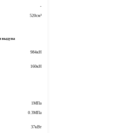
-
520см³
и выдува
984кН
160кН
1МПа
0.3МПа
37кВт