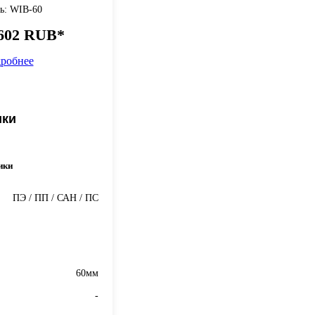
ь: WIB-60
 602 RUB*
робнее
ики
ики
ПЭ / ПП / САН / ПС
60мм
-