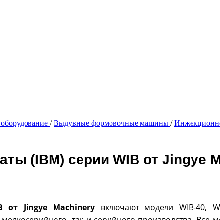
 оборудование
/
Выдувные формовочные машины
/
Инжекционно
ы (IBM) серии WIB от Jingye M
 от Jingye Machinery
включают модели WIB-40, WI
 мелкосерийного, так и серийного производства. Все 