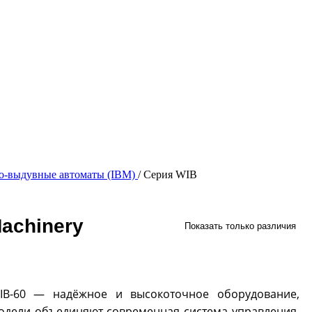
-выдувные автоматы (IBM)
/
Серия WIB
achinery
Показать только различия
B-60 — надёжное и высокоточное оборудование,
модели объединяют современная система управления,