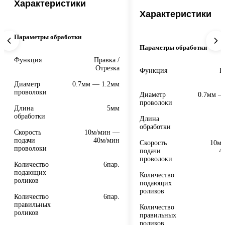
Характеристики
Характеристики
Параметры обработки
Параметры обработки
Функция
Правка /
Отрезка
Функция
П
О
Диаметр
0.7мм — 1.2мм
проволоки
Диаметр
0.7мм —
проволоки
Длина
5мм
обработки
Длина
обработки
Скорость
10м/мин —
подачи
40м/мин
Скорость
10м
проволоки
подачи
4
проволоки
Количество
6пар.
подающих
Количество
роликов
подающих
роликов
Количество
6пар.
правильных
Количество
роликов
правильных
роликов