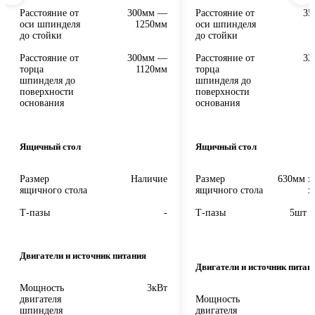
Расстояние от
300мм —
Расстояние от
35
оси шпинделя
1250мм
оси шпинделя
до стойки
до стойки
Расстояние от
300мм —
Расстояние от
32
торца
1120мм
торца
шпинделя до
шпинделя до
поверхности
поверхности
основания
основания
Ящичный стол
Ящичный стол
Размер
Наличие
Размер
630мм x
ящичного стола
ящичного стола
x
Т-пазы
-
Т-пазы
5шт /
Двигатели и источник питания
Двигатели и источник питан
Мощность
3кВт
двигателя
Мощность
шпинделя
двигателя