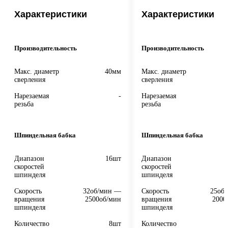
Характеристики
Характеристики
Производительность
Производительность
Макс. диаметр
40мм
Макс. диаметр
сверления
сверления
Нарезаемая
-
Нарезаемая
резьба
резьба
Шпиндельная бабка
Шпиндельная бабка
Диапазон
16шт
Диапазон
скоростей
скоростей
шпинделя
шпинделя
Скорость
32об/мин —
Скорость
25об
вращения
2500об/мин
вращения
2000
шпинделя
шпинделя
Количество
8шт
Количество