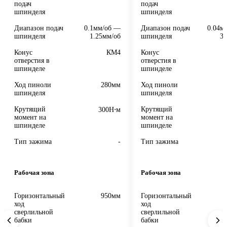
подач
подач
шпинделя
шпинделя
Диапазон подач
0.1мм/об —
Диапазон подач
0.04м
шпинделя
1.25мм/об
шпинделя
3.
Конус
КМ4
Конус
отверстия в
отверстия в
шпинделе
шпинделе
Ход пиноли
280мм
Ход пиноли
шпинделя
шпинделя
Крутящий
Крутящий
300Н⋅м
момент на
момент на
шпинделе
шпинделе
Тип зажима
-
Тип зажима
Рабочая зона
Рабочая зона
Горизонтальный
950мм
Горизонтальный
ход
ход
сверлильной
сверлильной
бабки
бабки