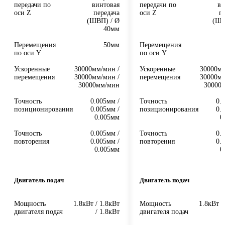
передачи по
винтовая
передачи по
ви
оси Z
передача
оси Z
п
(ШВП) / Ø
(ШВ
40мм
Перемещения
50мм
Перемещения
по оси Y
по оси Y
Ускоренные
30000мм/мин /
Ускоренные
30000мм
перемещения
30000мм/мин /
перемещения
30000мм
30000мм/мин
30000
Точность
0.005мм /
Точность
0.
позиционирования
0.005мм /
позиционирования
0.
0.005мм
0
Точность
0.005мм /
Точность
0.
повторения
0.005мм /
повторения
0.
0.005мм
0
Двигатель подач
Двигатель подач
Мощность
1.8кВт / 1.8кВт
Мощность
1.8кВт /
двигателя подач
/ 1.8кВт
двигателя подач
/