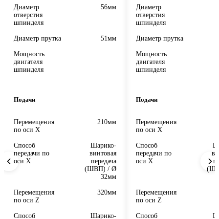
Диаметр
56мм
Диаметр
отверстия
отверстия
шпинделя
шпинделя
Диаметр прутка
51мм
Диаметр прутка
Мощность
Мощность
1
двигателя
двигателя
шпинделя
шпинделя
Подачи
Подачи
Перемещения
210мм
Перемещения
по оси X
по оси X
Способ
Шарико-
Способ
Ш
передачи по
винтовая
передачи по
ви
оси X
передача
оси X
п
(ШВП) / Ø
(ШВ
32мм
Перемещения
320мм
Перемещения
по оси Z
по оси Z
Способ
Шарико-
Способ
Ш