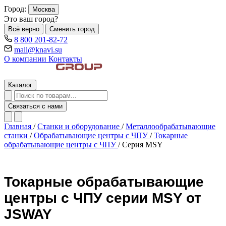
Город:
Москва
Это ваш город?
Всё верно
Сменить город
8 800 201-82-72
mail@knavi.su
О компании
Контакты
Каталог
Связаться с нами
Главная
/
Станки и оборудование
/
Металлообрабатывающие
станки
/
Обрабатывающие центры c ЧПУ
/
Токарные
обрабатывающие центры с ЧПУ
/
Серия MSY
Токарные обрабатывающие
центры с ЧПУ серии MSY от
JSWAY