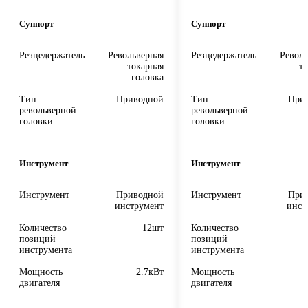
Суппорт
Суппорт
Резцедержатель
Револьверная
Резцедержатель
Револь
токарная
т
головка
г
Тип
Приводной
Тип
При
револьверной
револьверной
головки
головки
Инструмент
Инструмент
Инструмент
Приводной
Инструмент
При
инструмент
инст
Количество
12шт
Количество
позиций
позиций
инструмента
инструмента
Мощность
2.7кВт
Мощность
двигателя
двигателя