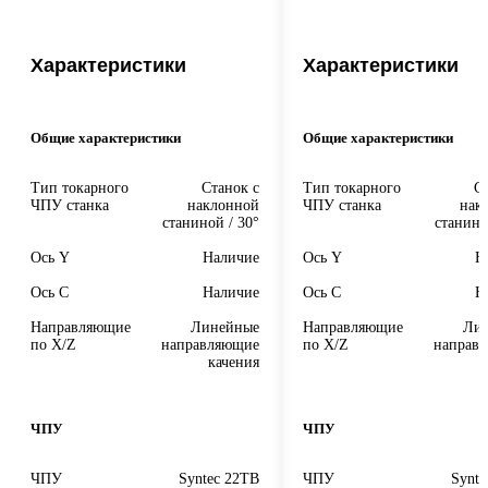
Характеристики
Характеристики
Общие характеристики
Общие характеристики
Тип токарного
Станок с
Тип токарного
С
ЧПУ станка
наклонной
ЧПУ станка
нак
станиной / 30°
станино
Ось Y
Наличие
Ось Y
Н
Ось C
Наличие
Ось C
Н
Направляющие
Линейные
Направляющие
Ли
по X/Z
направляющие
по X/Z
направ
качения
к
ЧПУ
ЧПУ
ЧПУ
Syntec 22TB
ЧПУ
Synte