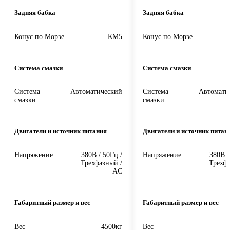
Задняя бабка
Задняя бабка
Конус по Морзе
КМ5
Конус по Морзе
Система смазки
Система смазки
Система
Автоматический
Система
Автомати
смазки
смазки
Двигатели и источник питания
Двигатели и источник питан
Напряжение
380В / 50Гц /
Напряжение
380В /
Трехфазный /
Трехфа
AC
Габаритный размер и вес
Габаритный размер и вес
Вес
4500кг
Вес