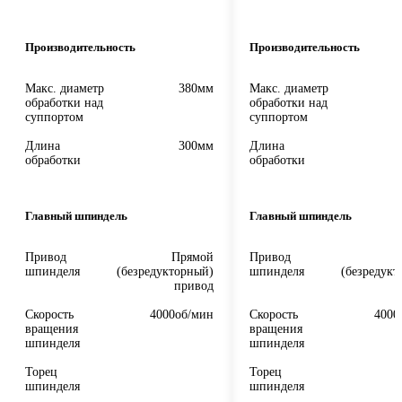
Производительность
Производительность
Макс. диаметр
380мм
Макс. диаметр
обработки над
обработки над
суппортом
суппортом
Длина
300мм
Длина
обработки
обработки
Главный шпиндель
Главный шпиндель
Привод
Прямой
Привод
шпинделя
(безредукторный)
шпинделя
(безредукт
привод
Скорость
4000об/мин
Скорость
4000
вращения
вращения
шпинделя
шпинделя
Торец
Торец
шпинделя
шпинделя