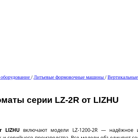
 оборудование
/
Литьевые формовочные машины
/
Вертикальные
маты серии LZ-2R от LIZHU
т LIZHU
включают модели LZ-1200-2R — надёжное и
к и серийного производства. Все модели объединяют с