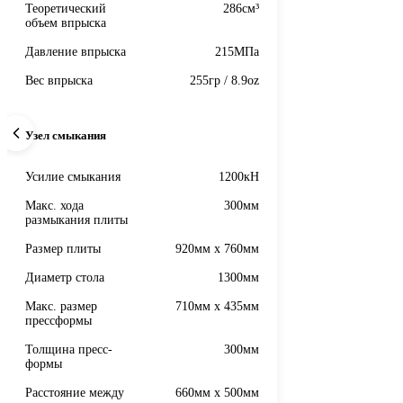
Теоретический
286см³
объем впрыска
Давление впрыска
215МПа
Вес впрыска
255гр / 8.9oz
Узел смыкания
Усилие смыкания
1200кН
Макс. хода
300мм
размыкания плиты
Размер плиты
920мм x 760мм
Диаметр стола
1300мм
Макс. размер
710мм x 435мм
прессформы
Толщина пресс-
300мм
формы
Расстояние между
660мм x 500мм