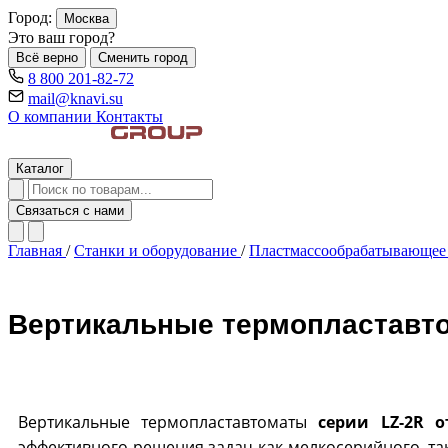
Город:
Москва
Это ваш город?
Всё верно
Сменить город
8 800 201-82-72
mail@knavi.su
О компании
Контакты
Каталог
Связаться с нами
Главная
/
Станки и оборудование
/
Пластмассообрабатывающее
Вертикальные термопластавто
Вертикальные термопластавтоматы
серии LZ-2R о
эффективного решения задач как мелкосерийного, та