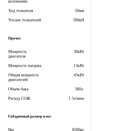
колоннами
Ход толкателя
50мм
Усилие толкателей
500кН
Прочее
Мощность
30кВт
двигателя
Мощность нагрева
13кВт
Общая мощность
43кВт
двигателей
Объем бака
380л.
Расход СОЖ
1.3л/мин
Габаритный размер и вес
Вес
8500кг