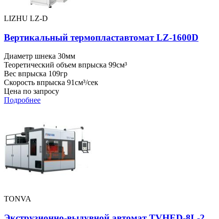
LIZHU LZ-D
Вертикальный термопластавтомат LZ-1600D
Диаметр шнека
30мм
Теоретический объем впрыска
99см³
Вес впрыска
109гр
Скорость впрыска
91см³/сек
Цена по запросу
Подробнее
TONVA
Экструзионно-выдувной автомат TVHED-8L-2