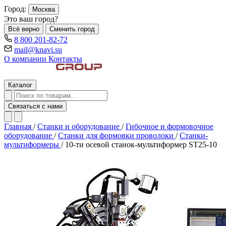
Город:
Москва
Это ваш город?
Всё верно
Сменить город
8 800 201-82-72
mail@knavi.su
О компании
Контакты
Каталог
Связаться с нами
Главная
/
Станки и оборудование
/
Гибочное и формовочное
оборудование
/
Станки для формовки проволоки
/
Станки-
мультиформеры
/
10-ти осевой станок-мультиформер ST25-10