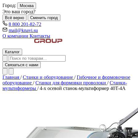
Город:
Москва
Это ваш город?
Всё верно
Сменить город
8 800 201-82-72
mail@knavi.su
О компании
Контакты
Каталог
Связаться с нами
Главная
/
Станки и оборудование
/
Гибочное и формовочное
оборудование
/
Станки для формовки проволоки
/
Станки-
мультиформеры
/
4-х осевой станок-мультиформер 40T-4A