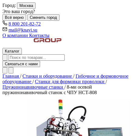
Город:
Москва
Это ваш город?
Всё верно
Сменить город
8 800 201-82-72
mail@knavi.su
О компании
Контакты
Каталог
Связаться с нами
Главная
/
Станки и оборудование
/
Гибочное и формовочное
оборудование
/
Станки для формовки проволоки
/
Пружинонавивочные станки
/
8-ми осевой
пружинонавивочный станок с ЧПУ HCT-808