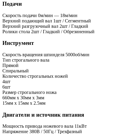
Подачи
Скорость подачи
0м/мин — 18м/мин
Верхний подающий вал
1шт / Сегментный
Верхний разгрузочный вал
2шт / Гладкий
Ролики стола
2шт / Гладкий / Обрезиненный
Инструмент
Скорость вращения шпинделя
5000об/мин
Тип строгального вала
Прямой
Спиральный
Количество строгальных ножей
4шт
6шт
Размер строгального ножа
660мм x 30мм x 3мм
15мм x 15мм x 2.5мм
Двигатели и источник питания
Мощность привода ножевого вала
11кВт
Напряжение
380В / 50Гц / Трехфазный