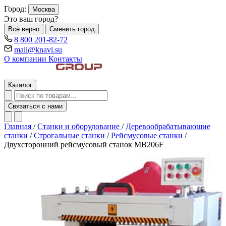
Город:
Москва
Это ваш город?
Всё верно
Сменить город
8 800 201-82-72
mail@knavi.su
О компании
Контакты
Каталог
Связаться с нами
Главная
/
Станки и оборудование
/
Деревообрабатывающие
станки
/
Строгальные станки
/
Рейсмусовые станки
/
Двухсторонний рейсмусовый станок MB206F