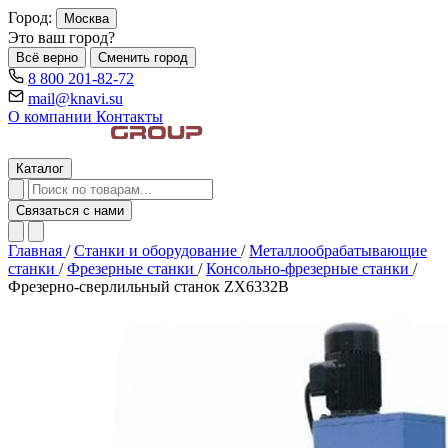
Город:
Москва
Это ваш город?
Всё верно
Сменить город
8 800 201-82-72
mail@knavi.su
О компании
Контакты
Каталог
Связаться с нами
Главная
/
Станки и оборудование
/
Металлообрабатывающие
станки
/
Фрезерные станки
/
Консольно-фрезерные станки
/
Фрезерно-сверлильный станок ZX6332B