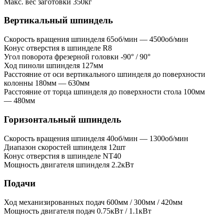
Макс. вес заготовки
350кг
Вертикальный шпиндель
Скорость вращения шпинделя
65об/мин — 4500об/мин
Конус отверстия в шпинделе
R8
Угол поворота фрезерной головки
-90° / 90°
Ход пиноли шпинделя
127мм
Расстояние от оси вертикального шпинделя до поверхности
колонны
180мм — 630мм
Расстояние от торца шпинделя до поверхности стола
100мм
— 480мм
Горизонтальный шпиндель
Скорость вращения шпинделя
40об/мин — 1300об/мин
Диапазон скоростей шпинделя
12шт
Конус отверстия в шпинделе
NT40
Мощность двигателя шпинделя
2.2кВт
Подачи
Ход механизированных подач
600мм / 300мм / 420мм
Мощность двигателя подач
0.75кВт / 1.1кВт