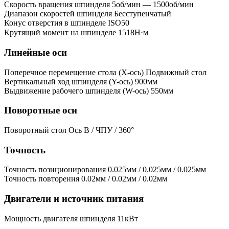
Скорость вращения шпинделя
5об/мин — 1500об/мин
Диапазон скоростей шпинделя
Бесступенчатый
Конус отверстия в шпинделе
ISO50
Крутящий момент на шпинделе
1518Н⋅м
Линейные оси
Поперечное перемещение стола (X-ось)
Подвижный стол
Вертикальный ход шпинделя (Y-ось)
900мм
Выдвижение рабочего шпинделя (W-ось)
550мм
Поворотные оси
Поворотный стол
Ось B / ЧПУ / 360°
Точность
Точность позиционирования
0.025мм / 0.025мм / 0.025мм
Точность повторения
0.02мм / 0.02мм / 0.02мм
Двигатели и источник питания
Мощность двигателя шпинделя
11кВт