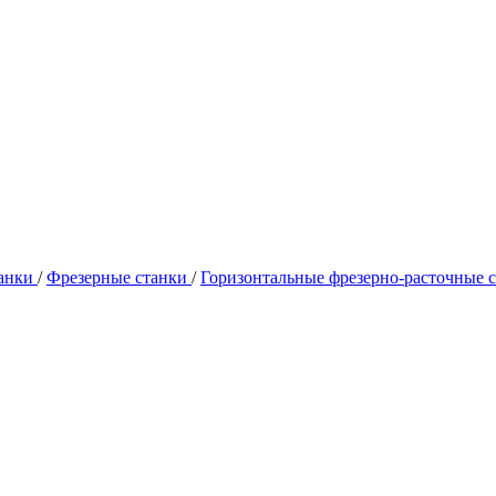
танки
/
Фрезерные станки
/
Горизонтальные фрезерно-расточные 