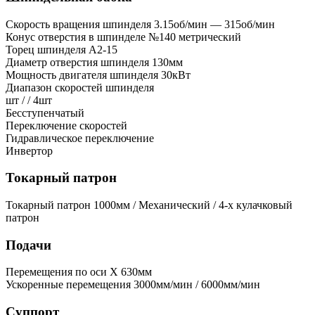
Скорость вращения шпинделя
3.15об/мин — 315об/мин
Конус отверстия в шпинделе
№140 метрический
Торец шпинделя
A2-15
Диаметр отверстия шпинделя
130мм
Мощность двигателя шпинделя
30кВт
Диапазон скоростей шпинделя
шт / / 4шт
Бесступенчатый
Переключение скоростей
Гидравлическое переключение
Инвертор
Токарный патрон
Токарный патрон
1000мм / Механический / 4-х кулачковый
патрон
Подачи
Перемещения по оси X
630мм
Ускоренные перемещения
3000мм/мин / 6000мм/мин
Суппорт