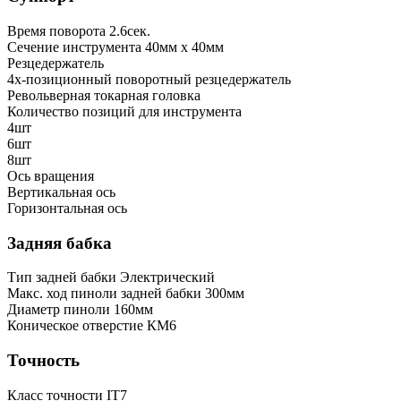
Время поворота
2.6сек.
Сечение инструмента
40мм x 40мм
Резцедержатель
4х-позиционный поворотный резцедержатель
Револьверная токарная головка
Количество позиций для инструмента
4шт
6шт
8шт
Ось вращения
Вертикальная ось
Горизонтальная ось
Задняя бабка
Тип задней бабки
Электрический
Макс. ход пиноли задней бабки
300мм
Диаметр пиноли
160мм
Коническое отверстие
КМ6
Точность
Класс точности
IT7