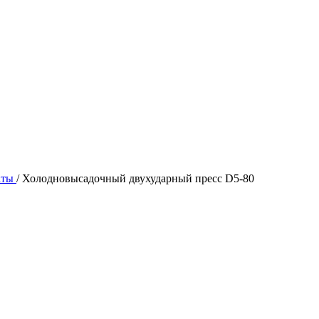
аты
/
Холодновысадочный двухударный пресс D5-80