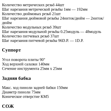
Количество метрических резьб
44шт
Шаг нарезания метрической резьбы
1мм — 192мм
Количество дюймовых резьб
21шт
Шаг нарезания дюймовой резьбы
24ниток/дюйм — 2ниток/
дюйм
Количество модульных резьб
39шт
Шаг нарезания модульной резьбы
0.25модуль — 48модуль
Количество питчевых резьб
37шт
Шаг нарезания питчевой резьбы
96D.P. — 1D.P.
Суппорт
Угол поворота плиты
90°
Ход верхней салазки
140мм
Сечение инструмента
25мм x 25мм
Задняя бабка
Макс. ход пиноли задней бабки
150мм
Диаметр пиноли
75мм
Коническое отверстие
КМ5
СОЖ