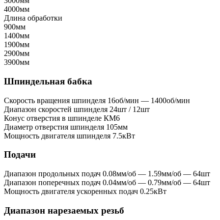
3000мм
4000мм
Длина обработки
900мм
1400мм
1900мм
2900мм
3900мм
Шпиндельная бабка
Скорость вращения шпинделя
16об/мин — 1400об/мин
Диапазон скоростей шпинделя
24шт / 12шт
Конус отверстия в шпинделе
КМ6
Диаметр отверстия шпинделя
105мм
Мощность двигателя шпинделя
7.5кВт
Подачи
Диапазон продольных подач
0.08мм/об — 1.59мм/об — 64шт
Диапазон поперечных подач
0.04мм/об — 0.79мм/об — 64шт
Мощность двигателя ускоренных подач
0.25кВт
Диапазон нарезаемых резьб