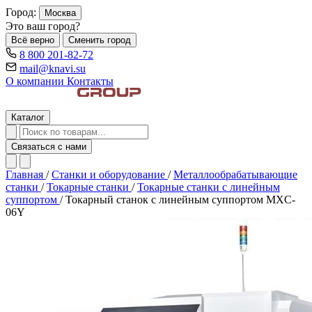
Город:
Москва
Это ваш город?
Всё верно
Сменить город
8 800 201-82-72
mail@knavi.su
О компании
Контакты
Каталог
Связаться с нами
Главная
/
Станки и оборудование
/
Металлообрабатывающие
станки
/
Токарные станки
/
Токарные станки с линейным
суппортом
/
Токарный станок с линейным суппортом MXC-
06Y