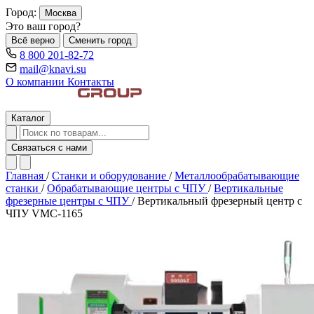
Город:
Москва
Это ваш город?
Всё верно
Сменить город
8 800 201-82-72
mail@knavi.su
О компании
Контакты
Каталог
Связаться с нами
Главная
/
Станки и оборудование
/
Металлообрабатывающие
станки
/
Обрабатывающие центры c ЧПУ
/
Вертикальные
фрезерные центры с ЧПУ
/
Вертикальный фрезерный центр с
ЧПУ VMC-1165