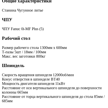
Общие характеристики
Станина
Чугунное литье
ЧПУ
ЧПУ
Fanuc 0i-MF Plus (5)
Рабочий стол
Размер рабочего стола
1300мм x 600мм
Т-пазы
5шт / 18мм / 100мм
Макс. вес заготовки
800кг
Шпиндель
Скорость вращения шпинделя
12000об/мин
Конус отверстия в шпинделе
BT40
Мощность двигателя шпинделя
11кВт
Расстояние от оси вертикального шпинделя до поверхности
колонны
665мм
Расстояние от торца вертикального шпинделя до стола
85мм /
685мм