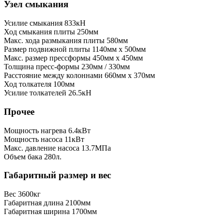
Узел смыкания
Усилие смыкания
833кН
Ход смыкания плиты
250мм
Макс. хода размыкания плиты
580мм
Размер подвижной плиты
1140мм x 500мм
Макс. размер прессформы
450мм x 450мм
Толщина пресс-формы
230мм / 330мм
Расстояние между колоннами
660мм x 370мм
Ход толкателя
100мм
Усилие толкателей
26.5кН
Прочее
Мощность нагрева
6.4кВт
Мощность насоса
11кВт
Макс. давление насоса
13.7МПа
Объем бака
280л.
Габаритный размер и вес
Вес
3600кг
Габаритная длина
2100мм
Габаритная ширина
1700мм