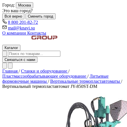
Город:
Москва
Это ваш город?
Всё верно
Сменить город
8 800 201-82-72
mail@knavi.su
О компании
Контакты
Каталог
Связаться с нами
Главная
/
Станки и оборудование
/
Пластмассообрабатывающее оборудование
/
Литьевые
формовочные машины
/
Вертикальные термопластавтоматы
/
Вертикальный термопластавтомат JY-850ST-DM