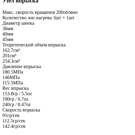
Узел впрыска
Макс. скорость вращения
200об/мин
Количество зон нагрева
3шт + 1шт
Диаметр шнека
36мм
40мм
45мм
Теоретический объем впрыска
162.7см³
201см³
254.3см³
Давление впрыска
180.5МПа
146МПа
115.5МПа
Вес впрыска
153.8гр / 5.5oz
190гр / 6.7oz
240гр / 8.47oz
Скорость впрыска
91гр/сек
112.5гр/сек
142.4гр/сек